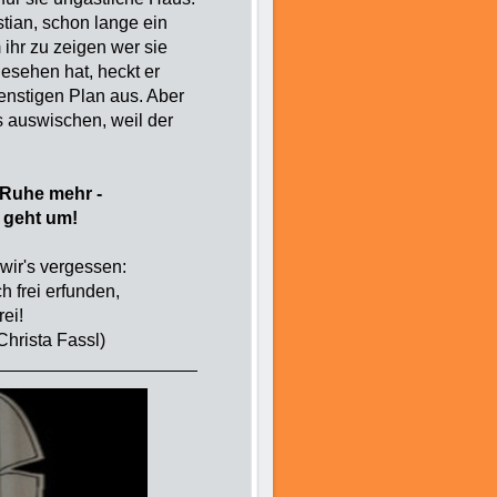
stian, schon lange ein
 ihr zu zeigen wer sie
gesehen hat, heckt er
enstigen Plan aus. Aber
s auswischen, weil der
e Ruhe mehr -
 geht um!
 wir's vergessen:
 frei erfunden,
er Metzgerei!
ssl)