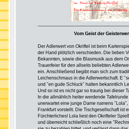
Vom Geist der Geisterwer
Der Adlerwert von Okriftel ist beim Kartenspi
der Hand plötzlich verschieden. Die lieben
Bekannten, sowie die Blasmusik aus dem Ort,
Trauerfeier für den allseits beliebten Adlerw
ein. Anschließend begibt man sich zum tradi
Leichenschmaus in die Adlerwertschaft. E "
und "en gude Schluck" halten bekanntlich 
Und so ist es nicht gar so traurig bei dieser Ta
In die allmählich heiter werdende Tafelrunde p
unerwartet eine junge Dame namens "Lola", 
Frankfurt vorstellt. Die Tischgesellschaft ist e
Fürchterliches! Lola liest den Okrifteler Spie
und überreicht schließlich noch eine "Rechn
sie zu bezahlen bittet, und verlässt dann das