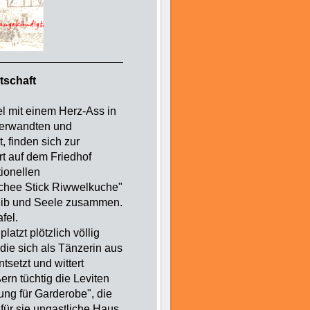
tschaft
el mit einem Herz-Ass in
 Verwandten und
 finden sich zur
ert auf dem Friedhof
tionellen
schee Stick Riwwelkuche"
Leib und Seele zusammen.
fel.
latzt plötzlich völlig
die sich als Tänzerin aus
ntsetzt und wittert
ßern tüchtig die Leviten
ung für Garderobe", die
 für sie ungastliche Haus.