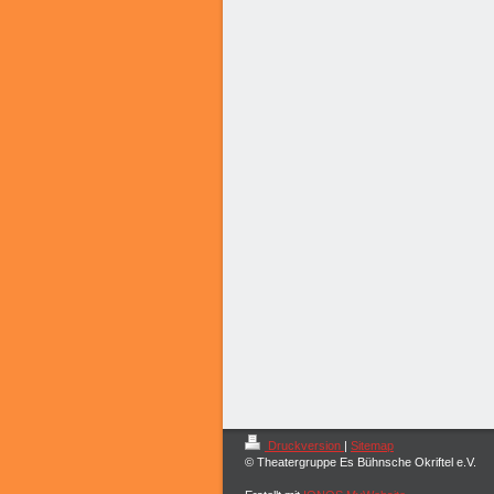
Druckversion
|
Sitemap
© Theatergruppe Es Bühnsche Okriftel e.V.